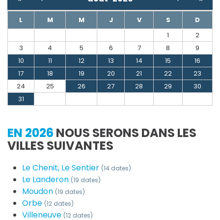
L
M
M
J
V
S
D
1
2
3
4
5
6
7
8
9
10
11
12
13
14
15
16
17
18
19
20
21
22
23
24
25
26
27
28
29
30
31
EN 2026
NOUS SERONS DANS LES
VILLES SUIVANTES
Le Chenit, Le Sentier
(14 dates)
Le Landeron
(19 dates)
Moudon
(19 dates)
Orbe
(12 dates)
Villeneuve
(12 dates)