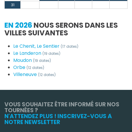
31
EN 2026
NOUS SERONS DANS LES
VILLES SUIVANTES
Le Chenit, Le Sentier
(17 dates)
Le Landeron
(19 dates)
Moudon
(19 dates)
Orbe
(12 dates)
Villeneuve
(12 dates)
VOUS SOUHAITEZ ÊTRE INFORMÉ SUR NOS
TOURNÉES ?
N'ATTENDEZ PLUS ! INSCRIVEZ-VOUS À
NOTRE NEWSLETTER