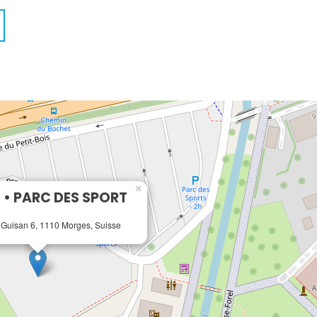
×
• PARC DES SPORT
 Guisan 6, 1110 Morges, Suisse