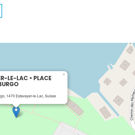
×
R-LE-LAC • PLACE
IBURGO
go, 1470 Estavayer-le-Lac, Suisse