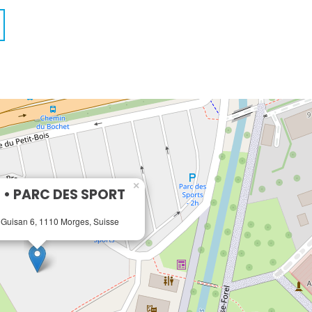
×
• PARC DES SPORT
 Guisan 6, 1110 Morges, Suisse