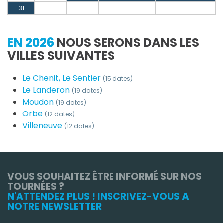
31
EN 2026
NOUS SERONS DANS LES
VILLES SUIVANTES
Le Chenit, Le Sentier
(15 dates)
Le Landeron
(19 dates)
Moudon
(19 dates)
Orbe
(12 dates)
Villeneuve
(12 dates)
VOUS SOUHAITEZ ÊTRE INFORMÉ SUR NOS
TOURNÉES ?
N'ATTENDEZ PLUS ! INSCRIVEZ-VOUS À
NOTRE NEWSLETTER