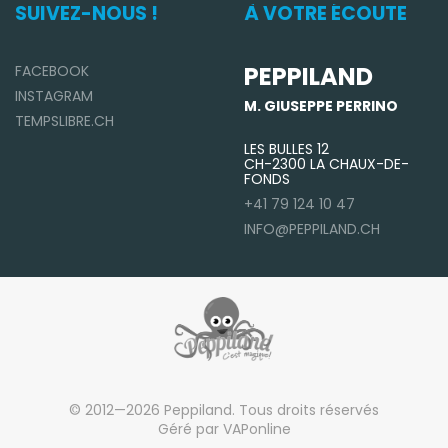
SUIVEZ-NOUS !
À VOTRE ÉCOUTE
PEPPILAND
FACEBOOK
INSTAGRAM
M. GIUSEPPE PERRINO
TEMPSLIBRE.CH
LES BULLES 12
CH-2300 LA CHAUX-DE-
FONDS
+41 79 124 10 47
INFO@PEPPILAND.CH
© 2012—2026 Peppiland. Tous droits réservés
Géré par VAPonline