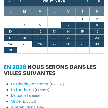
août
2026
L
M
M
J
V
S
D
1
2
3
4
5
6
7
8
9
10
11
12
13
14
15
16
17
18
19
20
21
22
23
24
25
26
27
28
29
30
31
EN 2026
NOUS SERONS DANS LES
VILLES SUIVANTES
Le Chenit, Le Sentier
(17 dates)
Le Landeron
(19 dates)
Moudon
(19 dates)
Orbe
(12 dates)
Villeneuve
(12 dates)