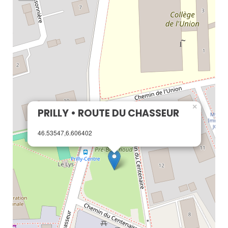
×
PRILLY • ROUTE DU CHASSEUR
46.53547,6.606402