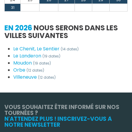
31
EN 2026
NOUS SERONS DANS LES
VILLES SUIVANTES
Le Chenit, Le Sentier
(14 dates)
Le Landeron
(19 dates)
Moudon
(19 dates)
Orbe
(12 dates)
Villeneuve
(12 dates)
VOUS SOUHAITEZ ÊTRE INFORMÉ SUR NOS
TOURNÉES ?
N'ATTENDEZ PLUS ! INSCRIVEZ-VOUS À
NOTRE NEWSLETTER