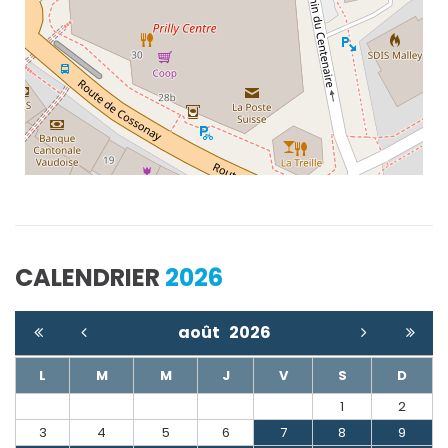
CALENDRIER
2026
août
2026
L
M
M
J
V
S
D
1
2
3
4
5
6
7
8
9