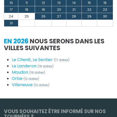
10
11
12
13
14
15
16
17
18
19
20
21
22
23
24
25
26
27
28
29
30
31
EN 2026
NOUS SERONS DANS LES
VILLES SUIVANTES
Le Chenit, Le Sentier
(17 dates)
Le Landeron
(19 dates)
Moudon
(19 dates)
Orbe
(12 dates)
Villeneuve
(12 dates)
VOUS SOUHAITEZ ÊTRE INFORMÉ SUR NOS
TOURNÉES ?