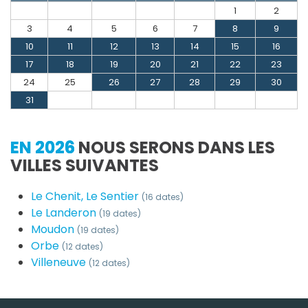
1
2
3
4
5
6
7
8
9
10
11
12
13
14
15
16
17
18
19
20
21
22
23
24
25
26
27
28
29
30
31
EN 2026
NOUS SERONS DANS LES
VILLES SUIVANTES
Le Chenit, Le Sentier
(16 dates)
Le Landeron
(19 dates)
Moudon
(19 dates)
Orbe
(12 dates)
Villeneuve
(12 dates)