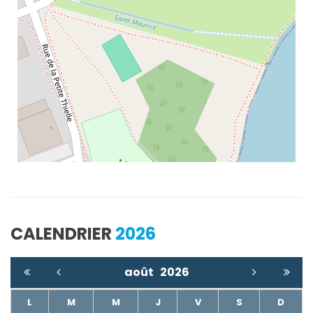
CALENDRIER
2026
août
2026
L
M
M
J
V
S
D