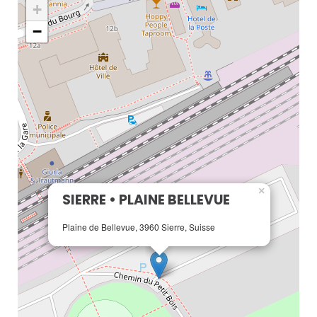
+
−
×
SIERRE • PLAINE BELLEVUE
Plaine de Bellevue, 3960 Sierre, Suisse