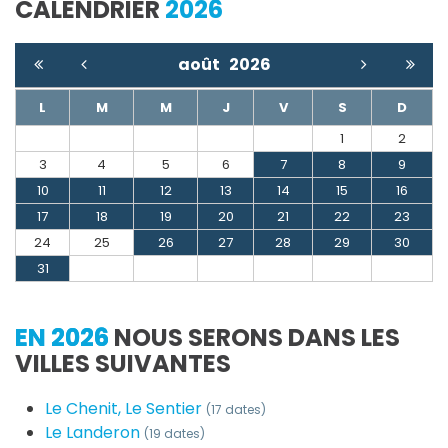
CALENDRIER
2026
août
2026
L
M
M
J
V
S
D
1
2
3
4
5
6
7
8
9
10
11
12
13
14
15
16
17
18
19
20
21
22
23
24
25
26
27
28
29
30
31
EN 2026
NOUS SERONS DANS LES
VILLES SUIVANTES
Le Chenit, Le Sentier
(17 dates)
Le Landeron
(19 dates)