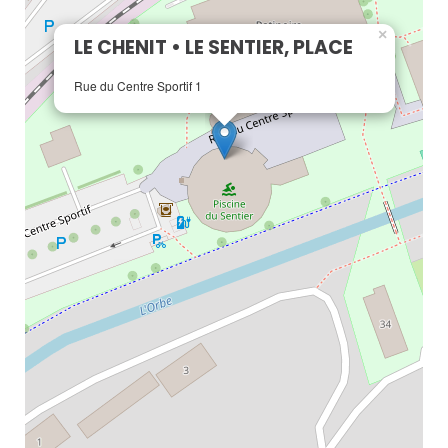
×
LE CHENIT • LE SENTIER, PLACE
Rue du Centre Sportif 1