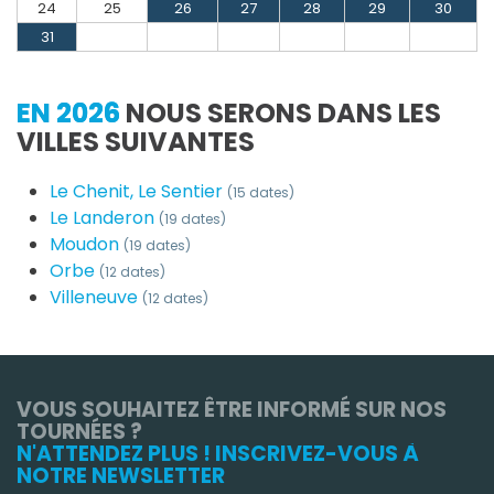
24
25
26
27
28
29
30
31
EN 2026
NOUS SERONS DANS LES
VILLES SUIVANTES
Le Chenit, Le Sentier
(15 dates)
Le Landeron
(19 dates)
Moudon
(19 dates)
Orbe
(12 dates)
Villeneuve
(12 dates)
VOUS SOUHAITEZ ÊTRE INFORMÉ SUR NOS
TOURNÉES ?
N'ATTENDEZ PLUS ! INSCRIVEZ-VOUS À
NOTRE NEWSLETTER