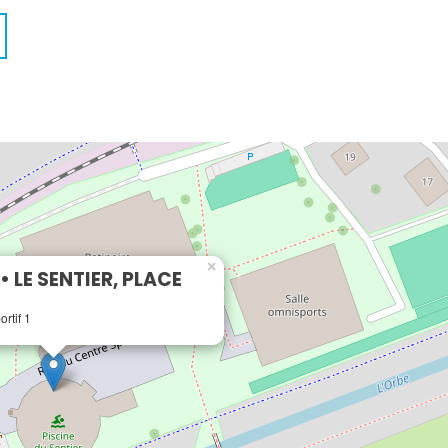
×
• LE SENTIER, PLACE
rtif 1