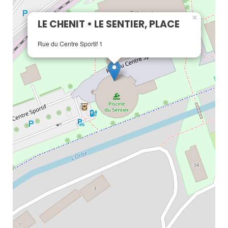
×
LE CHENIT • LE SENTIER, PLACE
Rue du Centre Sportif 1