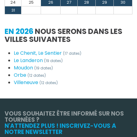
24
25
26
27
28
29
30
31
EN 2026
NOUS SERONS DANS LES
VILLES SUIVANTES
Le Chenit, Le Sentier
(17 dates)
Le Landeron
(19 dates)
Moudon
(19 dates)
Orbe
(12 dates)
Villeneuve
(12 dates)
VOUS SOUHAITEZ ÊTRE INFORMÉ SUR NOS
TOURNÉES ?
N'ATTENDEZ PLUS ! INSCRIVEZ-VOUS À
NOTRE NEWSLETTER