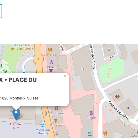
×
 • PLACE DU
 1820 Montreux, Suisse