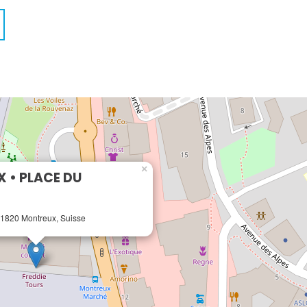
×
 • PLACE DU
 1820 Montreux, Suisse