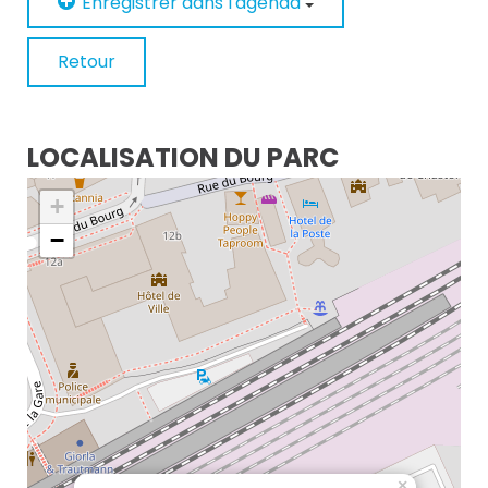
Enregistrer dans l'agenda
Retour
LOCALISATION DU PARC
+
−
×