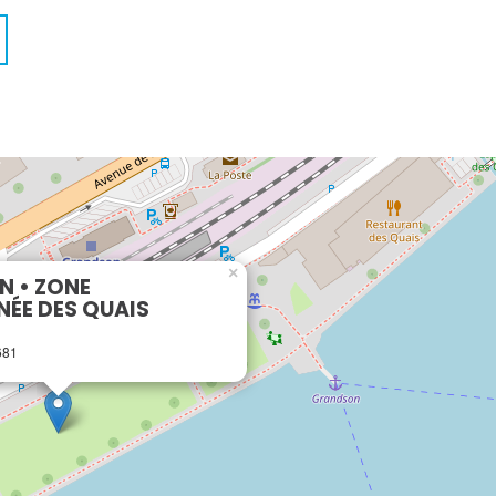
×
 • ZONE
ÉE DES QUAIS
681