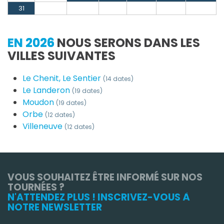
31
EN 2026
NOUS SERONS DANS LES
VILLES SUIVANTES
Le Chenit, Le Sentier
(14 dates)
Le Landeron
(19 dates)
Moudon
(19 dates)
Orbe
(12 dates)
Villeneuve
(12 dates)
VOUS SOUHAITEZ ÊTRE INFORMÉ SUR NOS
TOURNÉES ?
N'ATTENDEZ PLUS ! INSCRIVEZ-VOUS À
NOTRE NEWSLETTER