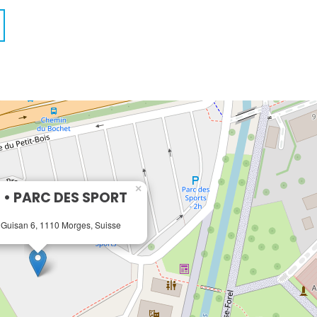
×
• PARC DES SPORT
 Guisan 6, 1110 Morges, Suisse