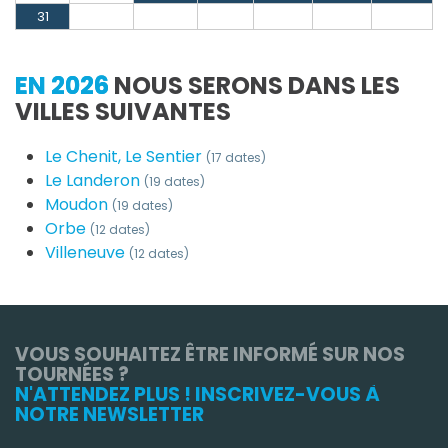
31
EN 2026
NOUS SERONS DANS LES
VILLES SUIVANTES
Le Chenit, Le Sentier
(17 dates)
Le Landeron
(19 dates)
Moudon
(19 dates)
Orbe
(12 dates)
Villeneuve
(12 dates)
VOUS SOUHAITEZ ÊTRE INFORMÉ SUR NOS
TOURNÉES ?
N'ATTENDEZ PLUS ! INSCRIVEZ-VOUS À
NOTRE NEWSLETTER