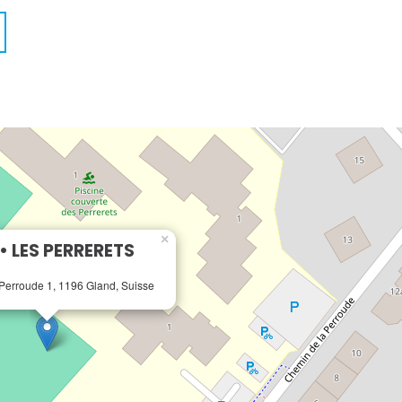
×
• LES PERRERETS
Perroude 1, 1196 Gland, Suisse