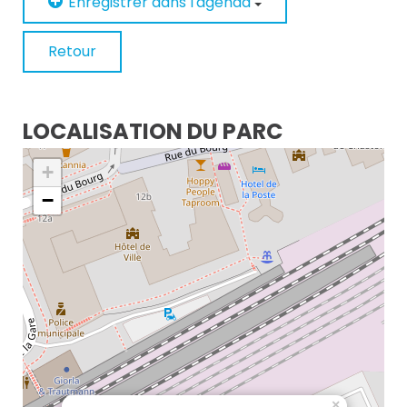
Enregistrer dans l'agenda
Retour
LOCALISATION DU PARC
+
−
×