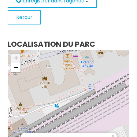
Enregistrer dans l'agenda
Retour
LOCALISATION DU PARC
+
−
×